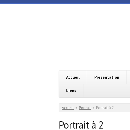
Aller au contenu principal
Vincent
Villano
- Art
sur
Cour
Accueil
Présentation
Liens
Vous êtes ici
Accueil
»
Portrait
»
Portrait à 2
Portrait à 2